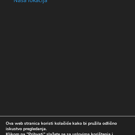
Ova web stranica koristi kolačiće kako bi pružila odlično
Politika kolačića
Politika privatnosti
iskustvo pregledanja.
Uslovi korištenja
Klikom na "Prihvati" slažete se sa uslovima korištenja i