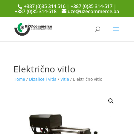
+387 (0)35 314 516 | +387 (0)35 314-517 |
+387 (0)35 314-518
uze@uzecommerce.ba
Električno vitlo
Home
/
Dizalice i vitla
/
Vitla
/ Električno vitlo