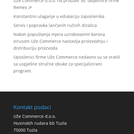
Uže Commerce d.o.o. na proslavi 30. obljetnice firme
Remex 🎉
Konstantno ulaganje u edukaciju zaposlenika
Servis i popravka lančanih ručnih dizalica
Nakon popuštanja mjera uzrokovanim korona
virusom Uže Commerce nastavlja proizvodnju i
distribuciju proizvoda
Uposlenici firme Uže Commerce nedavno su se vratili
sa uspješne stručne obuke za specijalizirani
program.
Kontakt podaci
Uže Commerce d.o.o.
Husinskih rudara bb Tuzla
75000 Tuzla