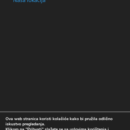
Ova web stranica koristi kolačiće kako bi pružila odlično
Politika kolačića
Politika privatnosti
iskustvo pregledanja.
Uslovi korištenja
Klikom na "Prihvati" slažete se sa uslovima korištenja i