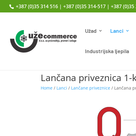
+387 (0)35 314 516 | +387 (0)35 314-517 | +387 (0)35
Užad
Lanci
Industrijska ljepila
Lančana priveznica 1-
Home
/
Lanci
/
Lančane priveznice
/ Lančana pr