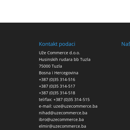
Kontakt podaci
Naš
Uže Commerce d.o.o.
Husinskih rudara bb Tuzla
75000 Tuzla
Bosna i Hercegovina
+387 (0)35 314-516
+387 (0)35 314-517
+387 (0)35 314-518
tel/fax: +387 (0)35 314-515
e-mail: uze@uzecommerce.ba
nihad@uzecommerce.ba
ibro@uzecommerce.ba
elmir@uzecommerce.ba