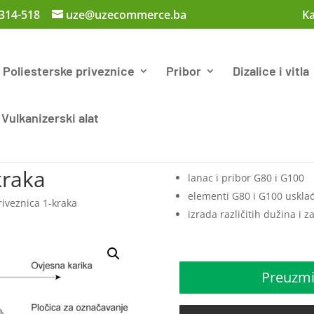
 314-518
uze@uzecommerce.ba
Ka
Poliesterske priveznice
Pribor
Dizalice i vitla
Vulkanizerski alat
kraka
lanac i pribor G80 i G100
elementi G80 i G100 usklađ
iveznica 1-kraka
izrada različitih dužina i z
Preuzmi