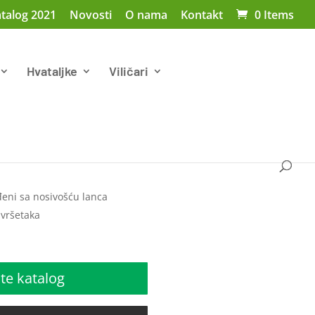
talog 2021
Novosti
O nama
Kontakt
0 Items
Hvataljke
Viličari
eni sa nosivošću lanca
avršetaka
te katalog