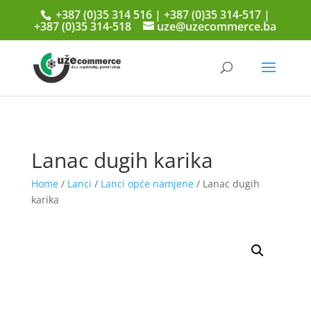
+387 (0)35 314 516 | +387 (0)35 314-517 |
+387 (0)35 314-518
uze@uzecommerce.ba
Lanac dugih karika
Home
/
Lanci
/
Lanci opće namjene
/ Lanac dugih
karika