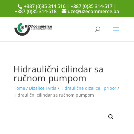
+387 (0)35 314 516 | +387 (0)35 314-517 |
+387 (0)35 314-518
uze@uzecommerce.ba
Hidraulični cilindar sa
ručnom pumpom
Home
/
Dizalice i vitla
/
Hidraulične dizalice i pribor
/
Hidraulični cilindar sa ručnom pumpom