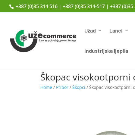
+387 (0)35 314 516 | +387 (0)35 314-517 | +387 (0)35
Užad
Lanci
Industrijska ljepila
Škopac visokootporni
Home
/
Pribor
/
Škopci
/ Škopac visokootporni