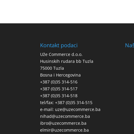
Kontakt podaci
Naš
Uže Commerce d.o.o.
Husinskih rudara bb Tuzla
75000 Tuzla
Bosna i Hercegovina
+387 (0)35 314-516
+387 (0)35 314-517
+387 (0)35 314-518
tel/fax: +387 (0)35 314-515
e-mail: uze@uzecommerce.ba
nihad@uzecommerce.ba
ibro@uzecommerce.ba
elmir@uzecommerce.ba