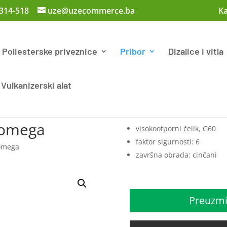
 314-518
uze@uzecommerce.ba
Ka
Poliesterske priveznice
Pribor
Dizalice i vitla
Vulkanizerski alat
 omega
visokootporni čelik, G60
faktor sigurnosti: 6
 omega
završna obrada: cinčani
Preuzmi