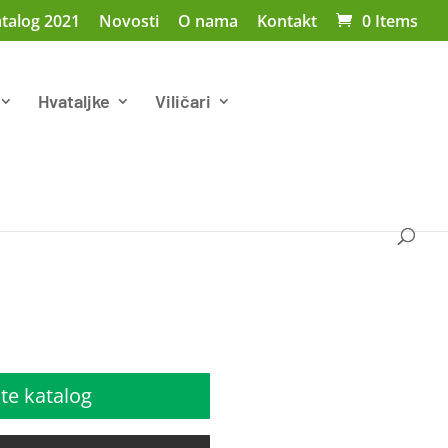
talog 2021
Novosti
O nama
Kontakt
0 Items
Hvataljke
Viličari
te katalog