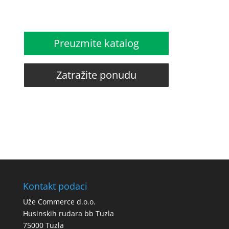
Preuzmite katalog
Zatražite ponudu
Kontakt podaci
Uže Commerce d.o.o.
Husinskih rudara bb Tuzla
75000 Tuzla