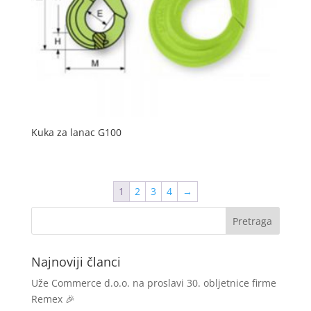
Kuka za lanac G100
1
2
3
4
→
Najnoviji članci
Uže Commerce d.o.o. na proslavi 30. obljetnice firme
Remex 🎉