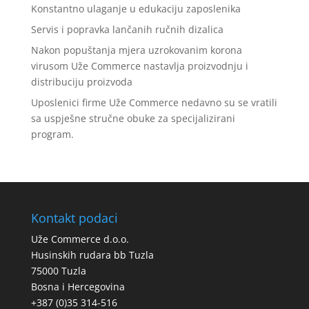
Konstantno ulaganje u edukaciju zaposlenika
Servis i popravka lančanih ručnih dizalica
Nakon popuštanja mjera uzrokovanim korona
virusom Uže Commerce nastavlja proizvodnju i
distribuciju proizvoda
Uposlenici firme Uže Commerce nedavno su se vratili
sa uspješne stručne obuke za specijalizirani
program.
Kontakt podaci
Uže Commerce d.o.o.
Husinskih rudara bb Tuzla
75000 Tuzla
Bosna i Hercegovina
+387 (0)35 314-516