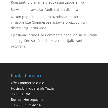
Konstantno ulaganje u edukaciju zaposlenika
Servis i popravka lančanih ručnih dizalica
Nakon popuštanja mjera uzrokovanim korona
virusom Uže Commerce nastavlja proizvodnju i
distribuciju proizvoda
Uposlenici firme Uže Commerce nedavno su se vratili
sa uspješne stručne obuke za specijalizirani
program.
Kontakt podaci
Uže Commerce d.o.o.
Husinskih rudara bb Tuzla
75000 Tuzla
Bosna i Hercegovina
+387 (0)35 314-516