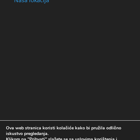
Ova web stranica koristi kolačiće kako bi pružila odlično
Politika kolačića
Politika privatnosti
iskustvo pregledanja.
Uslovi korištenja
Klikom na "Prihvati" slažete se sa uslovima korištenja i