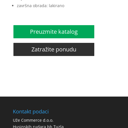
završna obrada: lakirano
Preuzmite katalog
Zatražite ponudu
Kontakt podaci
Uže Commerce d.o.o.
Husinskih rudara bb Tuzla