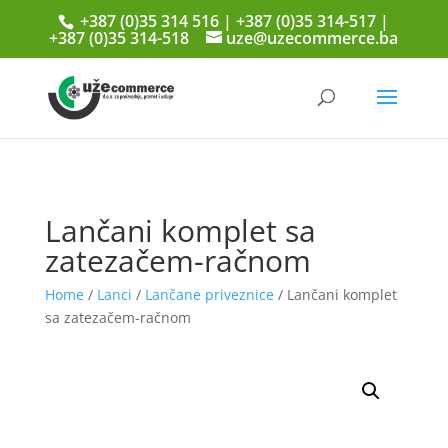
+387 (0)35 314 516 | +387 (0)35 314-517 |
+387 (0)35 314-518
uze@uzecommerce.ba
Lančani komplet sa
zatezačem-račnom
Home
/
Lanci
/
Lančane priveznice
/ Lančani komplet
sa zatezačem-račnom