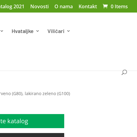
talog 2021
Novosti
O nama
Kontakt
0 Items
Hvataljke
Viličari
rveno (G80), lakirano zeleno (G100)
te katalog