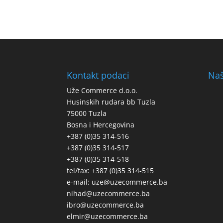
Kontakt podaci
Naš
Uže Commerce d.o.o.
Husinskih rudara bb Tuzla
75000 Tuzla
Bosna i Hercegovina
+387 (0)35 314-516
+387 (0)35 314-517
+387 (0)35 314-518
tel/fax: +387 (0)35 314-515
e-mail: uze@uzecommerce.ba
nihad@uzecommerce.ba
ibro@uzecommerce.ba
elmir@uzecommerce.ba