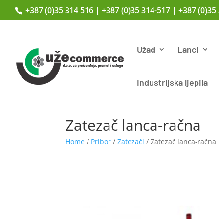
+387 (0)35 314 516 | +387 (0)35 314-517 | +387 (0)35
Užad
Lanci
Industrijska ljepila
Zatezač lanca-račna
Home
/
Pribor
/
Zatezači
/ Zatezač lanca-račna