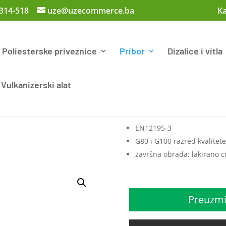
 314-518
uze@uzecommerce.ba
Ka
Poliesterske priveznice
Pribor
Dizalice i vitla
Vulkanizerski alat
EN12195-3
G80 i G100 razred kvalitete
završna obrada: lakirano c
Preuzmi