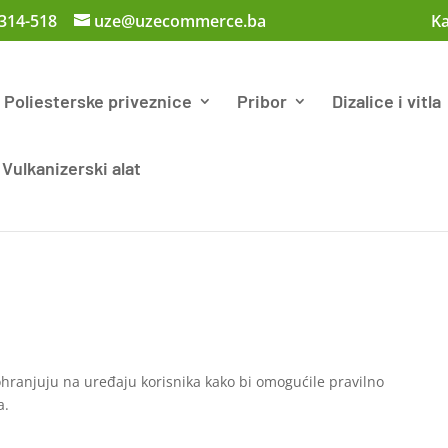
 314-518
uze@uzecommerce.ba
Ka
Poliesterske priveznice
Pribor
Dizalice i vitla
Vulkanizerski alat
ohranjuju na uređaju korisnika kako bi omogućile pravilno
a.