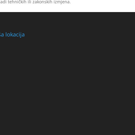
adi tehničkih ili zakonskih izmjena.
a lokacija