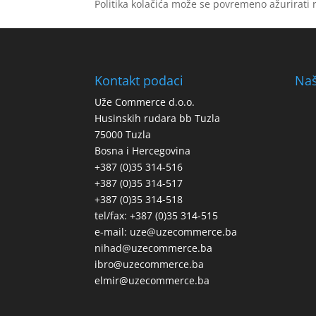
Politika kolačića može se povremeno ažurirati r
Kontakt podaci
Naš
Uže Commerce d.o.o.
Husinskih rudara bb Tuzla
75000 Tuzla
Bosna i Hercegovina
+387 (0)35 314-516
+387 (0)35 314-517
+387 (0)35 314-518
tel/fax: +387 (0)35 314-515
e-mail: uze@uzecommerce.ba
nihad@uzecommerce.ba
ibro@uzecommerce.ba
elmir@uzecommerce.ba