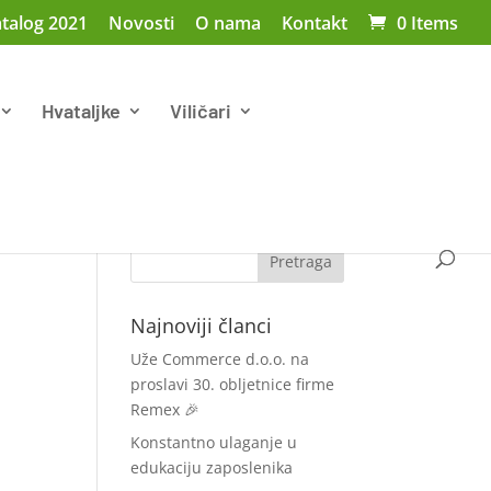
talog 2021
Novosti
O nama
Kontakt
0 Items
Hvataljke
Viličari
Najnoviji članci
Uže Commerce d.o.o. na
proslavi 30. obljetnice firme
Remex 🎉
Konstantno ulaganje u
edukaciju zaposlenika