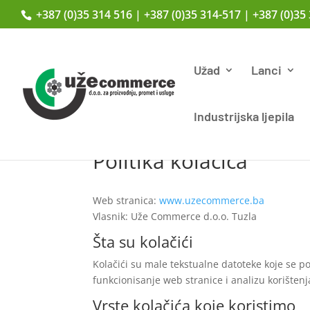
+387 (0)35 314 516 | +387 (0)35 314-517 | +387 (0)35
Užad
Lanci
Industrijska ljepila
Politika kolačića
Web stranica:
www.uzecommerce.ba
Vlasnik: Uže Commerce d.o.o. Tuzla
Šta su kolačići
Kolačići su male tekstualne datoteke koje se p
funkcionisanje web stranice i analizu korištenj
Vrste kolačića koje koristimo