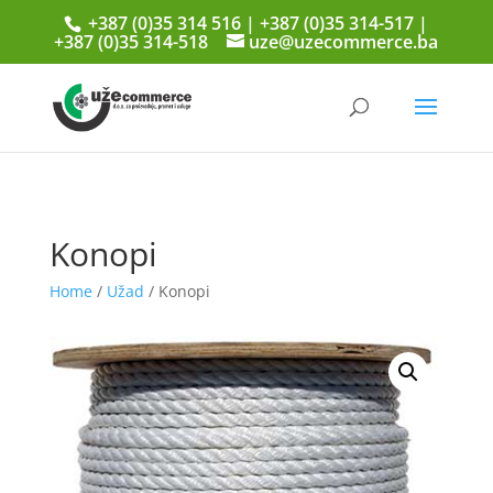
+387 (0)35 314 516 | +387 (0)35 314-517 |
+387 (0)35 314-518
uze@uzecommerce.ba
Konopi
Home
/
Užad
/ Konopi