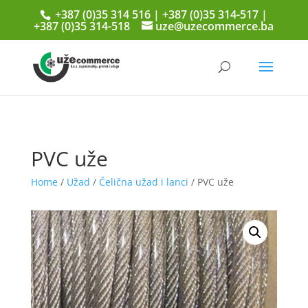
+387 (0)35 314 516 | +387 (0)35 314-517 |
+387 (0)35 314-518
uze@uzecommerce.ba
PVC uže
Home
/
Užad
/
Čelična užad i lanci
/ PVC uže