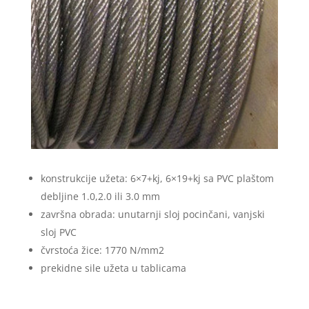
konstrukcije užeta: 6×7+kj, 6×19+kj sa PVC plaštom
debljine 1.0,2.0 ili 3.0 mm
završna obrada: unutarnji sloj pocinčani, vanjski
sloj PVC
čvrstoća žice: 1770 N/mm2
prekidne sile užeta u tablicama