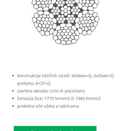
konstrukcije čeličnih užadi: 6x36ws+čj, 6x26ws+čj
prešano, 6×37+čj
završna obrada: crno ili pocinčano
čvrstoća žice: 1770 N/mm2 ili 1960 N/mm2
prekidne sile užeta u tablicama