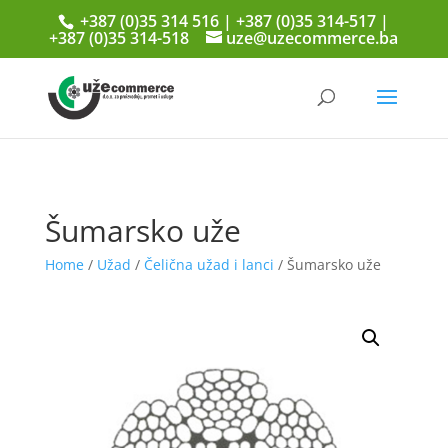
+387 (0)35 314 516 | +387 (0)35 314-517 |
+387 (0)35 314-518
uze@uzecommerce.ba
Šumarsko uže
Home
/
Užad
/
Čelična užad i lanci
/ Šumarsko uže