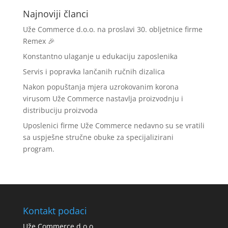
Najnoviji članci
Uže Commerce d.o.o. na proslavi 30. obljetnice firme
Remex 🎉
Konstantno ulaganje u edukaciju zaposlenika
Servis i popravka lančanih ručnih dizalica
Nakon popuštanja mjera uzrokovanim korona
virusom Uže Commerce nastavlja proizvodnju i
distribuciju proizvoda
Uposlenici firme Uže Commerce nedavno su se vratili
sa uspješne stručne obuke za specijalizirani
program.
Kontakt podaci
Uže Commerce d.o.o.