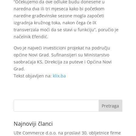
“Očekujemo da ove odluke budu donesene u
naredna dva ili tri mjeseca kako bi početkom
naredne građevinske sezone mogla započeti
izgradnja kružnog toka, nakon čega će IX
transverzala moći da se stavi u funkciju”, poručio je
načelnik Efendić.
Ovo je najveći investicioni projekat na području
općine Novi Grad. Sufinansijeri su Ministarstvo
saobraćaja KS, Direkcija za puteve i Općina Novi
Grad.
Tekst objavljen na:
klix.ba
Najnoviji članci
Uže Commerce d.o.o. na proslavi 30. obljetnice firme