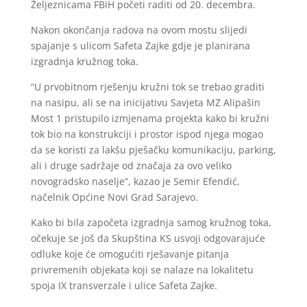
Željeznicama FBiH početi raditi od 20. decembra.
Nakon okončanja radova na ovom mostu slijedi
spajanje s ulicom Safeta Zajke gdje je planirana
izgradnja kružnog toka.
“U prvobitnom rješenju kružni tok se trebao graditi
na nasipu, ali se na inicijativu Savjeta MZ Alipašin
Most 1 pristupilo izmjenama projekta kako bi kružni
tok bio na konstrukciji i prostor ispod njega mogao
da se koristi za lakšu pješačku komunikaciju, parking,
ali i druge sadržaje od značaja za ovo veliko
novogradsko naselje”, kazao je Semir Efendić,
načelnik Općine Novi Grad Sarajevo.
Kako bi bila započeta izgradnja samog kružnog toka,
očekuje se još da Skupština KS usvoji odgovarajuće
odluke koje će omogućiti rješavanje pitanja
privremenih objekata koji se nalaze na lokalitetu
spoja IX transverzale i ulice Safeta Zajke.