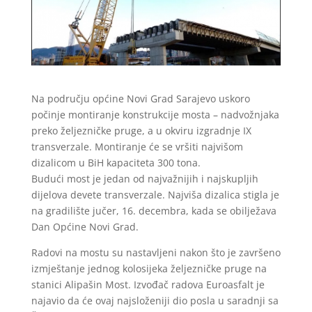
Na području općine Novi Grad Sarajevo uskoro
počinje montiranje konstrukcije mosta – nadvožnjaka
preko željezničke pruge, a u okviru izgradnje IX
transverzale. Montiranje će se vršiti najvišom
dizalicom u BiH kapaciteta 300 tona.
Budući most je jedan od najvažnijih i najskupljih
dijelova devete transverzale. Najviša dizalica stigla je
na gradilište jučer, 16. decembra, kada se obilježava
Dan Općine Novi Grad.
Radovi na mostu su nastavljeni nakon što je završeno
izmještanje jednog kolosijeka željezničke pruge na
stanici Alipašin Most. Izvođač radova Euroasfalt je
najavio da će ovaj najsloženiji dio posla u saradnji sa