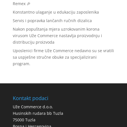
Remex 🎉
Konstantno ulaganje u edukaciju zaposlenika
Servis i popravka lančanih ručnih dizalica
Nakon popuštanja mjera uzrokovanim korona
virusom Uže Commerce nastavlja proizvodnju i
distribuciju proizvoda
Uposlenici firme Uže Commerce nedavno su se vratili
sa uspješne stručne obuke za specijalizirani
program.
Kontakt podaci
Uže Commerce d.o.o.
Husinskih rudara bb Tuzla
75000 Tuzla
Bosna i Hercegovina