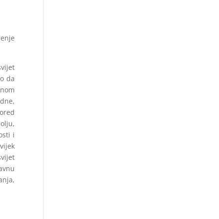
renje
.
vijet
ko da
anom
adne,
pored
olju,
sti i
vijek
vijet
javnu
anja,