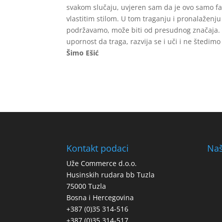
svakom slučaju, uvjeren sam da je ovo samo faza
vlastitim stilom. U tom traganju i pronalaženju 
podržavamo, može biti od presudnog značaja. Z
upornost da traga, razvija se i uči i ne štedimo
Šimo Ešić
Kontakt podaci
Naš
Uže Commerce d.o.o.
Husinskih rudara bb Tuzla
75000 Tuzla
Bosna i Hercegovina
+387 (0)35 314-516
+387 (0)35 314-517