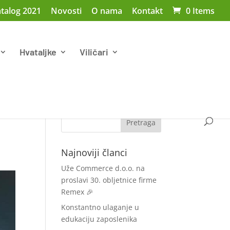
talog 2021
Novosti
O nama
Kontakt
0 Items
Hvataljke
Viličari
Najnoviji članci
Uže Commerce d.o.o. na
proslavi 30. obljetnice firme
Remex 🎉
Konstantno ulaganje u
edukaciju zaposlenika