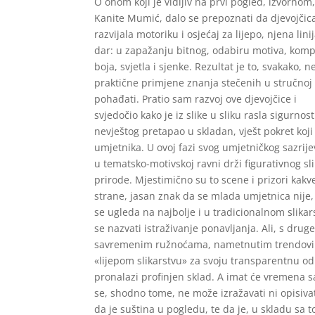
O onom koji je vidljiv na prvi pogled, izvor
Kanite Mumić, dalo se prepoznati da djevojčica 
razvijala motoriku i osjećaj za lijepo, njena linij
dar: u zapažanju bitnog, odabiru motiva, kompo
boja, svjetla i sjenke. Rezultat je to, svakako,
praktične primjene znanja stečenih u stručnoj u
pohađati. Pratio sam razvoj ove djevojčice i
svjedočio kako je iz slike u sliku rasla sigurno
nevještog pretapao u skladan, vješt pokret koji
umjetnika. U ovoj fazi svog umjetničkog sazrije
u tematsko-motivskoj ravni drži figurativnog sl
prirode. Mjestimično su to scene i prizori kakv
strane, jasan znak da se mlada umjetnica nije, 
se ugleda na najbolje i u tradicionalnom slikar
se nazvati istraživanje ponavljanja. Ali, s drug
savremenim ružnoćama, nametnutim trendovim
«lijepom slikarstvu» za svoju transparentnu odu
pronalazi profinjen sklad. A imat će vremena sa
se, shodno tome, ne može izražavati ni opisiv
da je suština u pogledu, te da je, u skladu sa