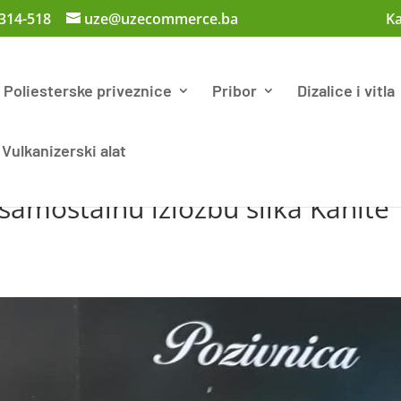
 314-518
uze@uzecommerce.ba
Ka
Poliesterske priveznice
Pribor
Dizalice i vitla
Vulkanizerski alat
samostalnu izložbu slika Kanite