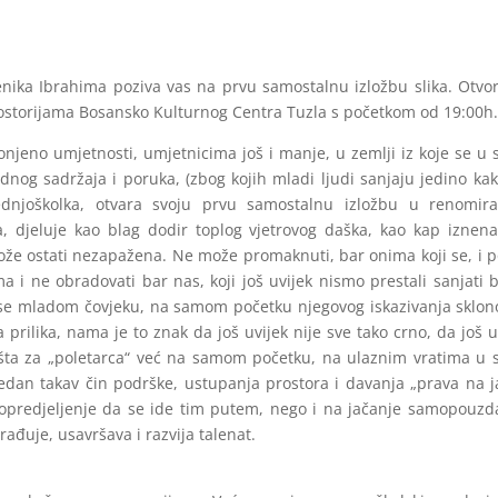
nika Ibrahima poziva vas na prvu samostalnu izložbu slika. Otvo
rostorijama Bosansko Kulturnog Centra Tuzla s početkom od 19:00h
njeno umjetnosti, umjetnicima još i manje, u zemlji iz koje se u s
dnog sadržaja i poruka, (zbog kojih mladi ljudi sanjaju jedino ka
ednjoškolka, otvara svoju prvu samostalnu izložbu u renomir
a, djeluje kao blag dodir toplog vjetrovog daška, kao kap iznen
ože ostati nezapažena. Ne može promaknuti, bar onima koji se, i 
a i ne obradovati bar nas, koji još uvijek nismo prestali sanjati b
 se mladom čovjeku, na samom početku njegovog iskazivanja sklono
a prilika, nama je to znak da još uvijek nije sve tako crno, da još u
 šta za „poletarca“ već na samom početku, na ulaznim vratima u s
jedan takav čin podrške, ustupanja prostora i davanja „prava na 
 opredjeljenje da se ide tim putem, nego i na jačanje samopouzd
građuje, usavršava i razvija talenat.