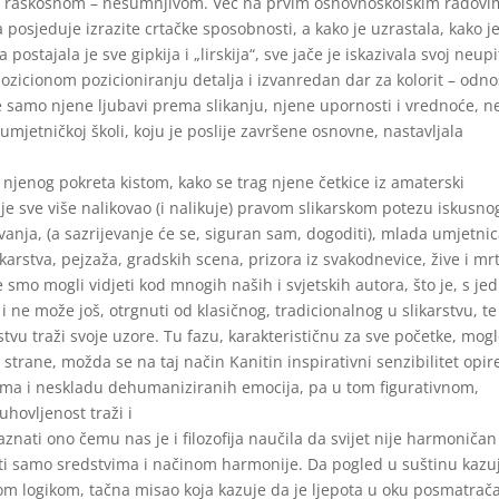
nom, raskošnom – nesumnjivom. Već na prvim osnovnoškolskim radov
posjeduje izrazite crtačke sposobnosti, a kako je uzrastala, kako j
a postajala je sve gipkija i „lirskija“, sve jače je iskazivala svoj neup
zicionom pozicioniranju detalja i izvanredan dar za kolorit – odno
 ne samo njene ljubavi prema slikanju, njene upornosti i vrednoće, n
mjetničkoj školi, koju je poslije završene osnovne, nastavljala
st njenog pokreta kistom, kako se trag njene četkice iz amaterski
 je sve više nalikovao (i nalikuje) pravom slikarskom potezu iskusno
vanja, (a sazrijevanje će se, siguran sam, dogoditi), mlada umjetnic
ikarstva, pejzaža, gradskih scena, prizora iz svakodnevice, žive i mr
e smo mogli vidjeti kod mnogih naših i svjetskih autora, što je, s je
i ne može još, otrgnuti od klasičnog, tradicionalnog u slikarstvu, te
stvu traži svoje uzore. Tu fazu, karakterističnu za sve početke, mogl
e strane, možda se na taj način Kanitin inspirativni senzibilitet opir
a i neskladu dehumaniziranih emocija, pa u tom figurativnom,
hovljenost traži i
znati ono čemu nas je i filozofija naučila da svijet nije harmoničan
ati samo sredstvima i načinom harmonije. Da pogled u suštinu kazu
 tom logikom, tačna misao koja kazuje da je ljepota u oku posmatrač