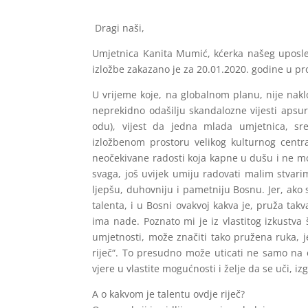
Dragi naši,
Umjetnica Kanita Mumić, kćerka našeg uposle
izložbe zakazano je za 20.01.2020. godine u p
U vrijeme koje, na globalnom planu, nije naklo
neprekidno odašilju skandalozne vijesti apsur
odu), vijest da jedna mlada umjetnica, sr
izložbenom prostoru velikog kulturnog centr
neočekivane radosti koja kapne u dušu i ne m
svaga, još uvijek umiju radovati malim stvarim
ljepšu, duhovniju i pametniju Bosnu. Jer, ako
talenta, i u Bosni ovakvoj kakva je, pruža takv
ima nade. Poznato mi je iz vlastitog izkustva
umjetnosti, može značiti tako pružena ruka, 
riječ“. To presudno može uticati ne samo na
vjere u vlastite mogućnosti i želje da se uči, iz
A o kakvom je talentu ovdje riječ?