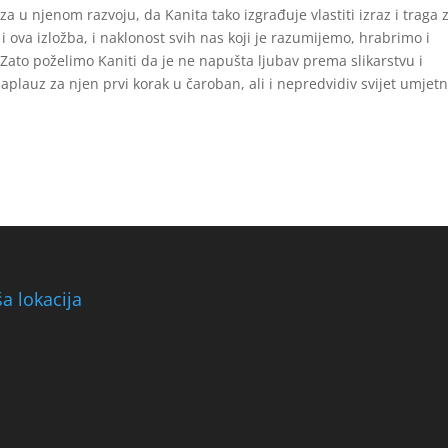
 u njenom razvoju, da Kanita tako izgrađuje vlastiti izraz i traga 
i ova izložba, i naklonost svih nas koji je razumijemo, hrabrimo i
ato poželimo Kaniti da je ne napušta ljubav prema slikarstvu i
 aplauz za njen prvi korak u čaroban, ali i nepredvidiv svijet umjetn
a lokacija