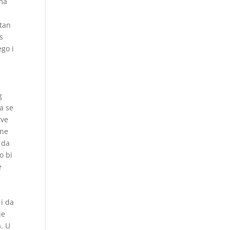
ima
e
itan
s
ego i
g
a se
tve
dne
 da
o bi
e
 i da
je
a. U