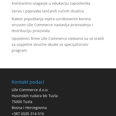
Konstantno ulaganje u edukaciju zaposlenika
Servis i popravka lančanih ručnih dizalica
Nakon popuštanja mjera uzrokovanim korona
virusom Uže Commerce nastavlja proizvodnju i
distribuciju proizvoda
Uposlenici firme Uže Commerce nedavno su se vratili
sa uspješne stručne obuke za specijalizirani
program.
Kontakt podaci
Uže Commerce d.o.o.
Husinskih rudara bb Tuzla
75000 Tuzla
Bosna i Hercegovina
+387 (0)35 314-516