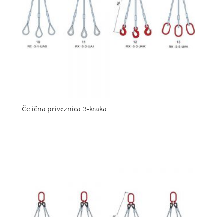
Čelična priveznica 3-kraka