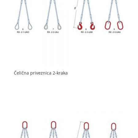
Čelična priveznica 2-kraka