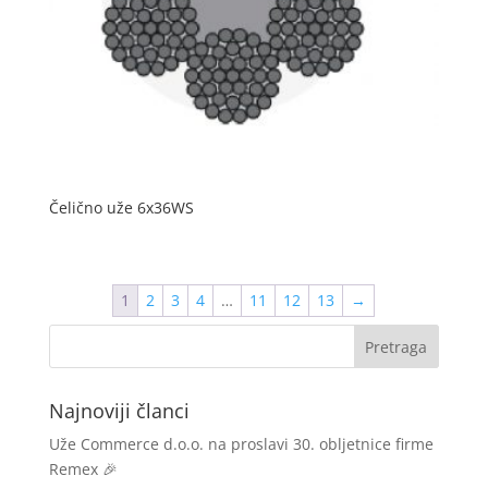
Čelično uže 6x36WS
1
2
3
4
…
11
12
13
→
Najnoviji članci
Uže Commerce d.o.o. na proslavi 30. obljetnice firme
Remex 🎉