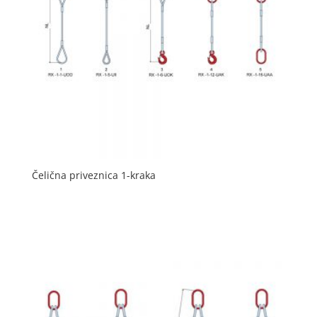
Čelična priveznica 1-kraka