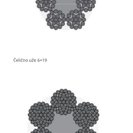
Čelično uže 6×19