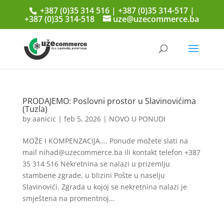
+387 (0)35 314 516 | +387 (0)35 314-517 |
+387 (0)35 314-518
uze@uzecommerce.ba
PRODAJEMO: Poslovni prostor u Slavinovićima
(Tuzla)
by
aanicic
|
feb 5, 2026
|
NOVO U PONUDI
MOŽE I KOMPENZACIJA…. Ponude možete slati na
mail nihad@uzecommerce.ba ili kontakt telefon +387
35 314 516 Nekretnina se nalazi u prizemlju
stambene zgrade, u blizini Pošte u naselju
Slavinovići. Zgrada u kojoj se nekretnina nalazi je
smještena na promentnoj...