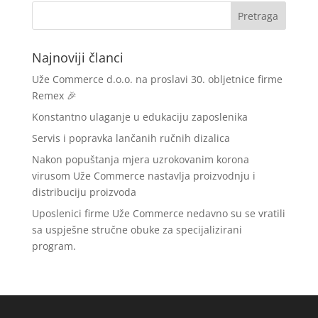
Najnoviji članci
Uže Commerce d.o.o. na proslavi 30. obljetnice firme
Remex 🎉
Konstantno ulaganje u edukaciju zaposlenika
Servis i popravka lančanih ručnih dizalica
Nakon popuštanja mjera uzrokovanim korona
virusom Uže Commerce nastavlja proizvodnju i
distribuciju proizvoda
Uposlenici firme Uže Commerce nedavno su se vratili
sa uspješne stručne obuke za specijalizirani
program.