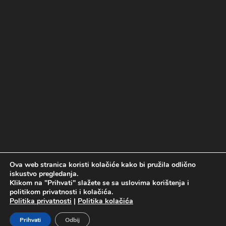
Ova web stranica koristi kolačiće kako bi pružila odlično
Politika kolačića
Politika privatnosti
iskustvo pregledanja.
Uslovi korištenja
Klikom na "Prihvati" slažete se sa uslovima korištenja i
politikom privatnosti i kolačića.
Politika privatnosti
|
Politika kolačića
Prihvati
Odbij
Developed by Digitalk