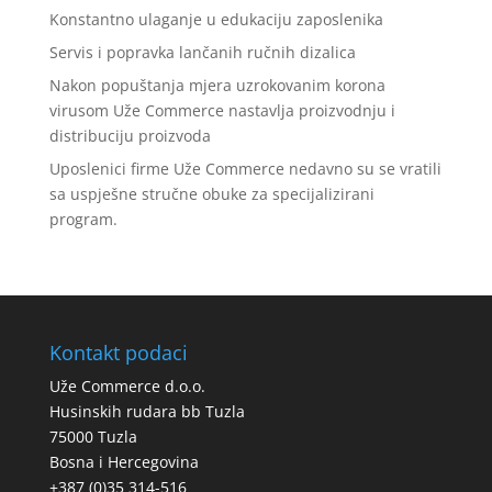
Konstantno ulaganje u edukaciju zaposlenika
Servis i popravka lančanih ručnih dizalica
Nakon popuštanja mjera uzrokovanim korona
virusom Uže Commerce nastavlja proizvodnju i
distribuciju proizvoda
Uposlenici firme Uže Commerce nedavno su se vratili
sa uspješne stručne obuke za specijalizirani
program.
Kontakt podaci
Uže Commerce d.o.o.
Husinskih rudara bb Tuzla
75000 Tuzla
Bosna i Hercegovina
+387 (0)35 314-516