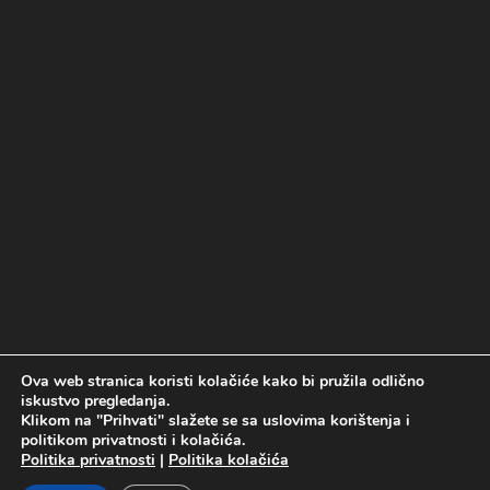
Ova web stranica koristi kolačiće kako bi pružila odlično
Politika kolačića
Politika privatnosti
iskustvo pregledanja.
Uslovi korištenja
Klikom na "Prihvati" slažete se sa uslovima korištenja i
politikom privatnosti i kolačića.
Politika privatnosti
|
Politika kolačića